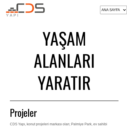
YAŞAM
ALANLARI
YARATIR
Projeler
CDS Yapı, konut projeleri markası olan; Palmiye Park, ev sahibi